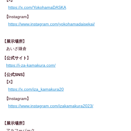
https://x.com/YokohamaDASKA
【Instagram】
https://www.instagram.com/yokohamadaisekai/
【展示場所】
あいざ鎌倉
【公式サイト】
https://i-za-kamakura.com/
【公式SNS】
【X】
https://x.com/iza_kamakura20
【Instagram】
https://www.instagram.com/izakamakura2023/
【展示場所】
アカフーパーク