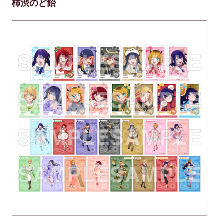
柿渋のど飴