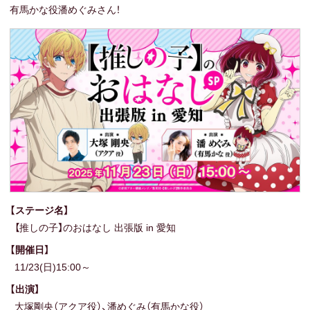
有馬かな役潘めぐみさん！
【ステージ名】
【推しの子】のおはなし 出張版 in 愛知
【開催日】
11/23(日)15:00～
【出演】
大塚剛央（アクア役）、潘めぐみ（有馬かな役）