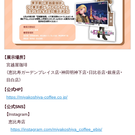
【展示場所】
宮越屋珈琲
（恵比寿ガーデンプレイス店・
神田明神下店・
日比谷店・
銀座店・
目白店）
【公式HP】
https://miyakoshiya-coffee.co.jp/
【公式SNS】
【Instagram】
恵比寿店
https://instagram.com/miyakoshiya_coffee_ebis/